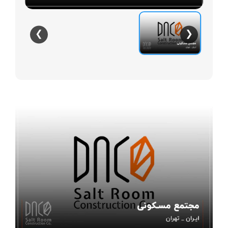
❯
❮
توضیحات