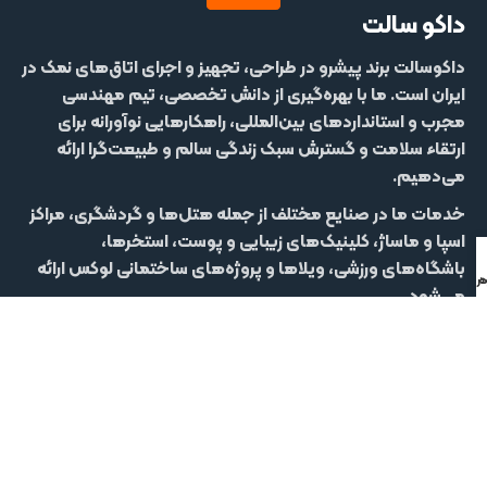
داکو سالت
داکوسالت
برند پیشرو در طراحی، تجهیز و اجرای اتاق‌های نمک در
ایران است. ما با بهره‌گیری از دانش تخصصی، تیم مهندسی
مجرب و استانداردهای بین‌المللی، راهکارهایی نوآورانه برای
ارتقاء سلامت و گسترش سبک زندگی سالم و طبیعت‌گرا ارائه
می‌دهیم.
خدمات ما در صنایع مختلف از جمله
هتل‌‌ها و گردشگری، مراکز
اسپا و ماساژ، کلینیک‌های زیبایی و پوست، استخرها،
باشگاه‌های ورزشی، ویلاها و پروژه‌های ساختمانی لوکس
ارائه
 تلفنی
ر واتساپ
می‌شود.
از مشاوره اولیه تا اجرا و پشتیبانی، هدف داکوسالت خلق
تجربه‌ای متمایز از
تنفس پاک، ریلکسیشن، زیبایی و بهبود
کیفیت زندگی
است.