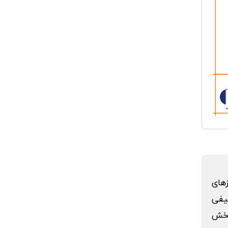
های
کیفی
 بخش