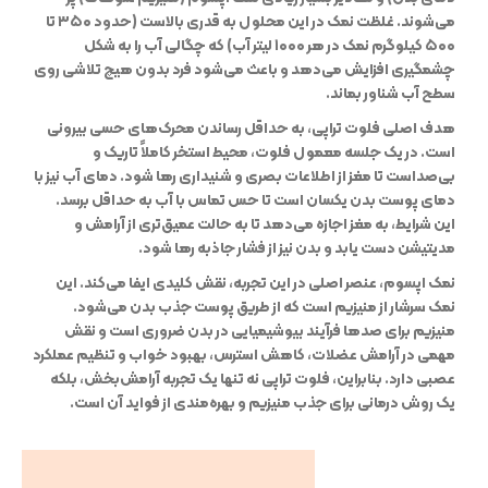
می‌شوند. غلظت نمک در این محلول به قدری بالاست (حدود ۳۵۰ تا
۵۰۰ کیلوگرم نمک در هر ۱۰۰۰ لیتر آب) که چگالی آب را به شکل
چشمگیری افزایش می‌دهد و باعث می‌شود فرد بدون هیچ تلاشی روی
سطح آب شناور بماند.
هدف اصلی فلوت تراپی، به حداقل رساندن محرک‌های حسی بیرونی
است. در یک جلسه معمول فلوت، محیط استخر کاملاً تاریک و
بی‌صداست تا مغز از اطلاعات بصری و شنیداری رها شود. دمای آب نیز با
دمای پوست بدن یکسان است تا حس تماس با آب به حداقل برسد.
این شرایط، به مغز اجازه می‌دهد تا به حالت عمیق‌تری از آرامش و
مدیتیشن دست یابد و بدن نیز از فشار جاذبه رها شود.
نمک اپسوم، عنصر اصلی در این تجربه، نقش کلیدی ایفا می‌کند. این
نمک سرشار از منیزیم است که از طریق پوست جذب بدن می‌شود.
منیزیم برای صدها فرآیند بیوشیمیایی در بدن ضروری است و نقش
مهمی در آرامش عضلات، کاهش استرس، بهبود خواب و تنظیم عملکرد
عصبی دارد. بنابراین، فلوت تراپی نه تنها یک تجربه آرامش‌بخش، بلکه
یک روش درمانی برای جذب منیزیم و بهره‌مندی از فواید آن است.