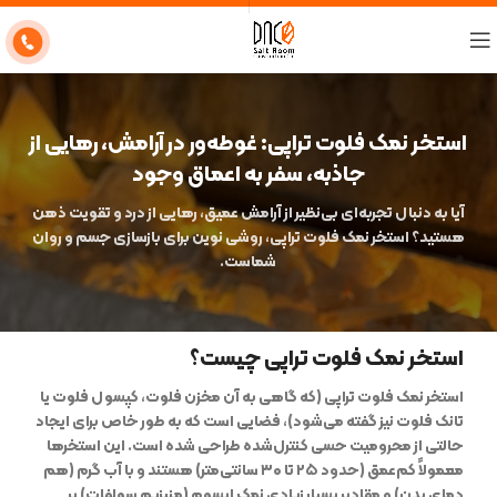
استخر نمک فلوت تراپی: غوطه‌ور در آرامش، رهایی از
جاذبه، سفر به اعماق وجود
آیا به دنبال تجربه‌ای بی‌نظیر از آرامش عمیق، رهایی از درد و تقویت ذهن
هستید؟ استخر نمک فلوت تراپی، روشی نوین برای بازسازی جسم و روان
شماست.
استخر نمک فلوت تراپی چیست؟
استخر نمک فلوت تراپی (که گاهی به آن مخزن فلوت، کپسول فلوت یا
تانک فلوت نیز گفته می‌شود)، فضایی است که به طور خاص برای ایجاد
حالتی از محرومیت حسی کنترل‌شده طراحی شده است. این استخرها
معمولاً کم‌عمق (حدود ۲۵ تا ۳۰ سانتی‌متر) هستند و با آب گرم (هم
دمای بدن) و مقادیر بسیار زیادی نمک اپسوم (منیزیم سولفات) پر