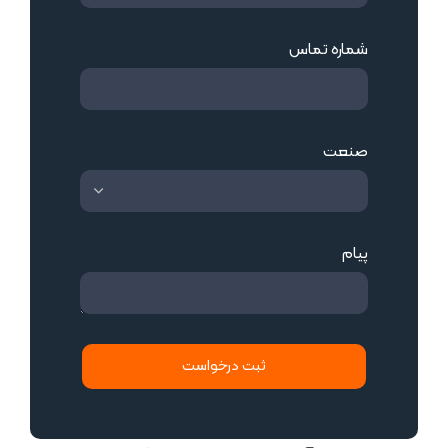
ارتقاء سلامت و گسترش سبک زندگی سالم و طبیعت‌گرا ارائه
می‌دهیم.
خدمات ما در صنایع مختلف از جمله
هتل‌‌ها و گردشگری، مراکز
اسپا و ماساژ، کلینیک‌های زیبایی و پوست، استخرها،
باشگاه‌های ورزشی، ویلاها و پروژه‌های ساختمانی لوکس
ارائه
می‌شود.
از مشاوره اولیه تا اجرا و پشتیبانی، هدف داکوسالت خلق
تجربه‌ای متمایز از
تنفس پاک، ریلکسیشن، زیبایی و بهبود
کیفیت زندگی
است.
آدرس: تهران، بلوار میرداماد، نرسیده به شریعتی، رودبار غربی،
پلاک 8، واحد 1
تلفن واحد پشتیبانی: ۰۹۱۲۹۵۹۳۵۶۱