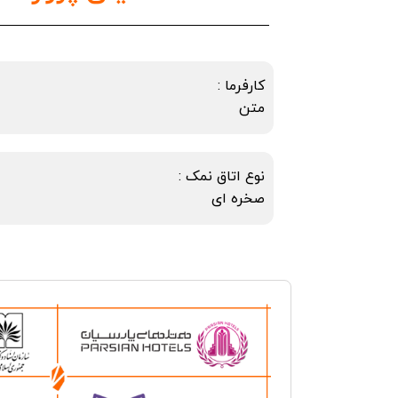
کارفرما :
متن
نوع اتاق نمک :
صخره ای