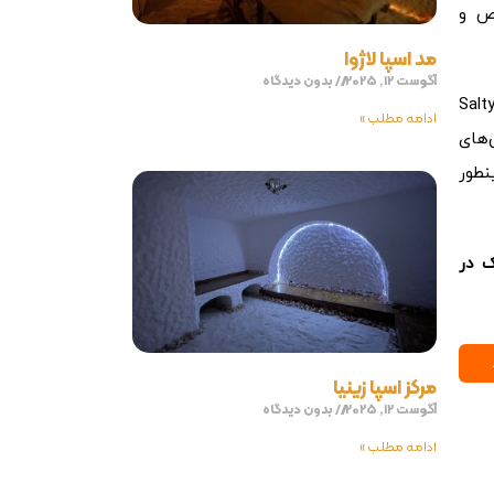
ص و
مد اسپا لاژوا
آگوست 12, 2025
بدون دیدگاه
وگای نمکی یا Salty Yoga
ادامه مطلب »
‌های
نطور
 در
مرکز اسپا زینیا
آگوست 12, 2025
بدون دیدگاه
ادامه مطلب »