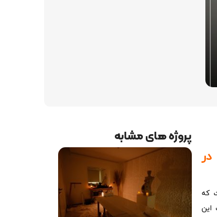
پروژه های مشابه
در
ت که
 این