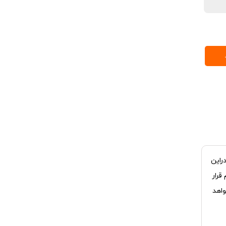
راین
قرار
واهد