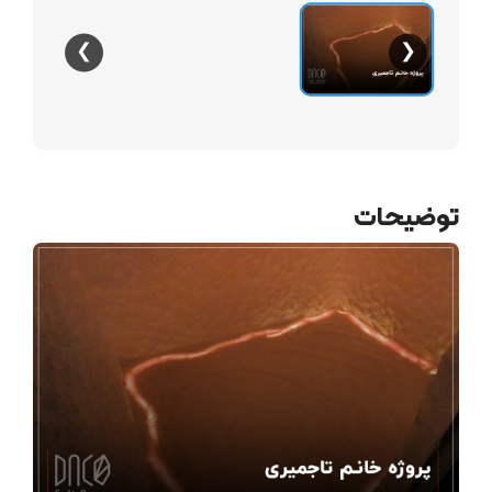
❯
❮
توضیحات