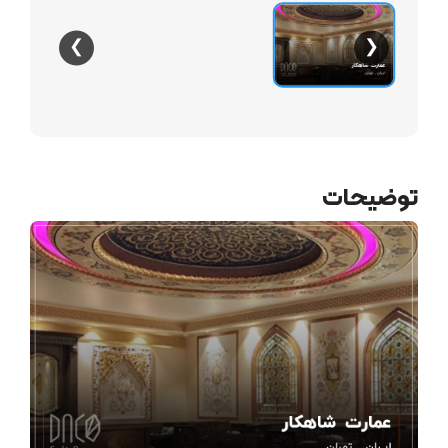
❯
❮
توضیحات