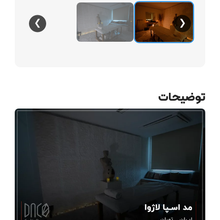
❯
❮
توضیحات