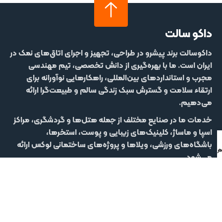
داکو سالت
داکوسالت
برند پیشرو در طراحی، تجهیز و اجرای اتاق‌های نمک در
ایران است. ما با بهره‌گیری از دانش تخصصی، تیم مهندسی
مجرب و استانداردهای بین‌المللی، راهکارهایی نوآورانه برای
ارتقاء سلامت و گسترش سبک زندگی سالم و طبیعت‌گرا ارائه
می‌دهیم.
خدمات ما در صنایع مختلف از جمله
هتل‌‌ها و گردشگری، مراکز
اسپا و ماساژ، کلینیک‌های زیبایی و پوست، استخرها،
باشگاه‌های ورزشی، ویلاها و پروژه‌های ساختمانی لوکس
ارائه
 تلفنی
ر واتساپ
می‌شود.
از مشاوره اولیه تا اجرا و پشتیبانی، هدف داکوسالت خلق
تجربه‌ای متمایز از
تنفس پاک، ریلکسیشن، زیبایی و بهبود
کیفیت زندگی
است.