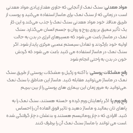
مواد معدنی
: سنگ نمک از آنجایی که حاوی مقدار زیادی مواد معدنی
است در زمانی که از سنگ نمک برای ماساژ استفاده می‌کنید و پوست از
طریق منافذ خود مواد معدنی سنگ نمک را جذب می‌کند و این کار
یک تأثیر عمیق بر روی روح و روان و جسم انسان می‌گذارد. سنگ
نمک در ماساژ باعث می شود که مسیرهای انرژی در بدن به حالت
اولیه خود بازگردند و تعادل سیستم عصبی مرکزی پایدار شود. اگر
سنگ نمک در ماساژ استفاده می کنید باعث می شود که گردش
خون در بدن به راحتی انجام شود
رفع مشکلات پوستی
: با آکنه و زگیل و مشکلات پوستی از طریق سنگ
نمک در ماساژ می‌توانید مقابله کنید. ماساژ این مناطق با سنگ نمک
می‌توانید به مرور زمان این بیماری های پوستی را از بین ببریم.
رفع ورم پا
: اگر پاهایتان ورم کرده و خسته هستند، سنگ نمک را به
پاهای تان بمالید و ماساژ دهید و تاثیر فوق العاده آن را احساس
کنید. افرادی که دچار روماتیسم هستند و بدنشان دچار گرفتگی شده
است می توانند با ماساژ سنگ نمک آن را برطرف کنند.