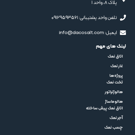
پلاک 8، واحد 1
تلفن واحد پشتیبانی: ۰۹۱۲۹۵۹۳۵۶۱
ایمیل: info@dacosalt.com
لینک های مهم
اتاق نمک
غار نمک
پروژه‌ها
تخت نمک
هالوژنراتور
هالوماساژ
اتاق نمک پیش ساخته
آجر نمک
چسب نمک