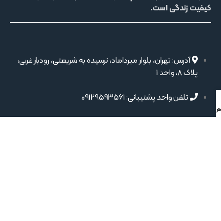
کیفیت زندگی
است.
آدرس: تهران، بلوار میرداماد، نرسیده به شریعتی، رودبار غربی،
پلاک 8، واحد 1
تلفن واحد پشتیبانی: ۰۹۱۲۹۵۹۳۵۶۱
 تلفنی
ر واتساپ
ایمیل: info@dacosalt.com
لینک های مهم
اتاق نمک
غار نمک
پروژه‌ها
تخت نمک